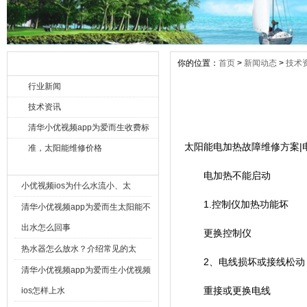
你的位置：
首页
>
新闻动态
>
技术
新闻动态 xinwen
行业新闻
技术资讯
清华小优视频app为爱而生收费标
太阳能电加热故障维修方案|
准，太阳能维修价格
最新资讯 New
电加热不能启动
小优视频ios为什么水流小、太
1.控制仪加热功能坏
清华小优视频app为爱而生太阳能不
出水怎么回事
更换控制仪
热水器怎么放水？介绍常见的太
2、电线损坏或接线松动
清华小优视频app为爱而生小优视频
重接或更换电线
ios怎样上水