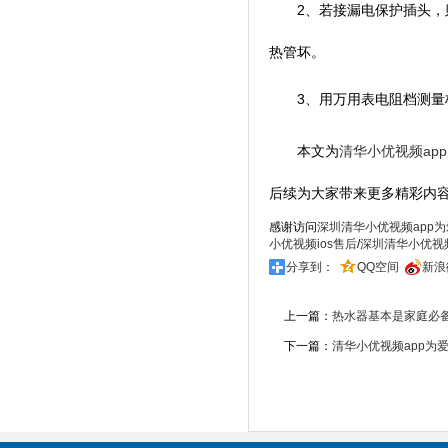
2、若接漏电保护插头
热管坏。
3、用万用表电阻档测量标有“
本文为
清华小优视频ap
后续为大家带来更多精彩内容
感谢访问
深圳清华小优视频app
小优视频ios售后
/
深圳清华小优视
分享到：
QQ空间
新浪
上一篇：
​​热水器基本是家庭必
下一篇：
​​清华小优视频app